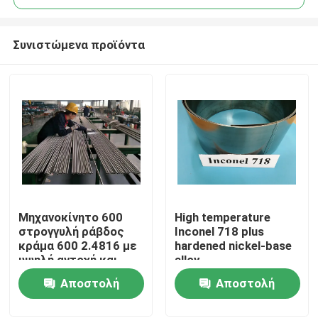
Συνιστώμενα προϊόντα
Μηχανοκίνητο 600
High temperature
Σπίτι
στρογγυλή ράβδος
Inconel 718 plus
κράμα 600 2.4816 με
hardened nickel-base
υψηλή αντοχή και
alloy
Προϊόντα
καλή εργασιακή
Αποστολή
Αποστολή
ικανότητα
ερώτησης
ερώτησης
Βίντεο