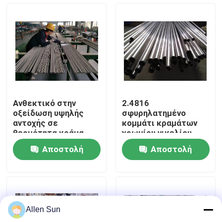
Σχετικά με εμάς
Επισκεψή εργοστασίου
Έλεγχος ποιότητας
Ανθεκτικό στην
2.4816
οξείδωση υψηλής
σφυρηλατημένο
Επικοινωνήστε μαζί μας
αντοχής σε
κομμάτι κραμάτων
θερμότητα κράμα
χρωμίου νικελίου
νικελίου
NiCr15Fe γύρω από
Αποστολή
Αποστολή
τη λουρίδα φραγμών
Ειδήσεις
ερώτησης
ερώτησης
Υποθέσεις
Allen Sun
Ζητήστε μια προσφορά