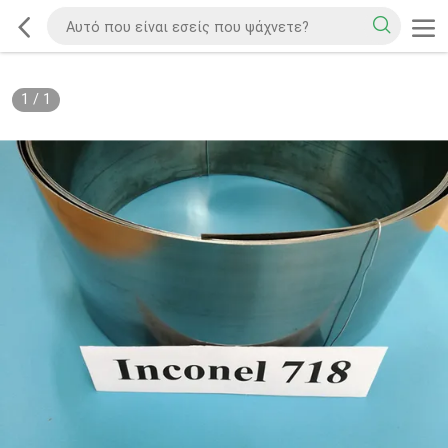
1
/
1