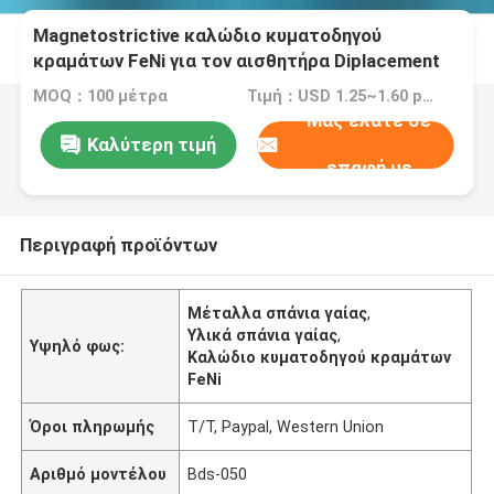
Magnetostrictive καλώδιο κυματοδηγού
κραμάτων FeNi για τον αισθητήρα Diplacement
ελέγχων επιπέδων
MOQ：100 μέτρα
Τιμή：USD 1.25~1.60 per meter
Μας ελάτε σε
Καλύτερη τιμή
επαφή με
Περιγραφή προϊόντων
Μέταλλα σπάνια γαίας
,
Υλικά σπάνια γαίας
,
Υψηλό φως:
Καλώδιο κυματοδηγού κραμάτων
FeNi
Όροι πληρωμής
T/T, Paypal, Western Union
Αριθμό μοντέλου
Bds-050