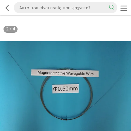
2
/
4