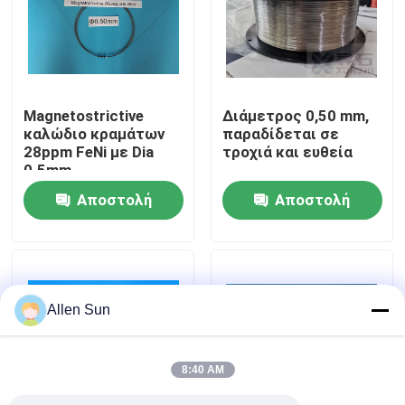
Σχετικά με εμάς
Επισκεψή εργοστασίου
Magnetostrictive
Διάμετρος 0,50 mm,
καλώδιο κραμάτων
παραδίδεται σε
28ppm FeNi με Dia
τροχιά και ευθεία
Έλεγχος ποιότητας
0.5mm
Αποστολή
Αποστολή
Επικοινωνήστε μαζί μας
ερώτησης
ερώτησης
Ειδήσεις
Allen Sun
Υποθέσεις
8:40 AM
Ζητήστε μια προσφορά