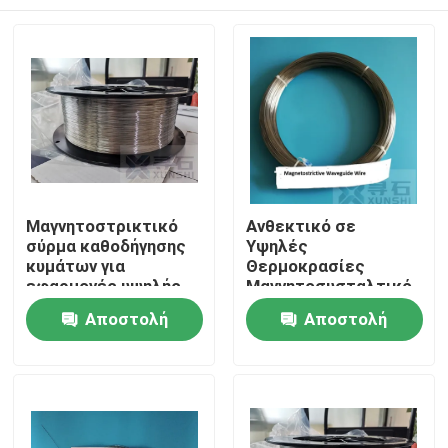
Μαγνητοστρικτικό
Ανθεκτικό σε
σύρμα καθοδήγησης
Υψηλές
κυμάτων για
Θερμοκρασίες
εφαρμογές υψηλής
Μαγνητοσυσταλτικό
θερμοκρασίας
Σύρμα Οδηγού
Σπίτι
Αποστολή
Αποστολή
Διαμέτρου 0,8 mm
Κυμάτων Διαμέτρου
0.8mm
ερώτησης
ερώτησης
Προϊόντα
Βίντεο