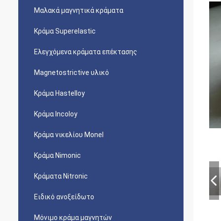
Μαλακά μαγνητικά κράματα
Κράμα Superelastic
Ελεγχόμενα κράματα επέκτασης
Magnetostrictive υλικό
Κράμα Hastelloy
Κράμα Incoloy
Κράμα νικελίου Monel
Κράμα Nimonic
Κράματα Nitronic
Ειδικό ανοξείδωτο
Μόνιμο κράμα μαγνητών