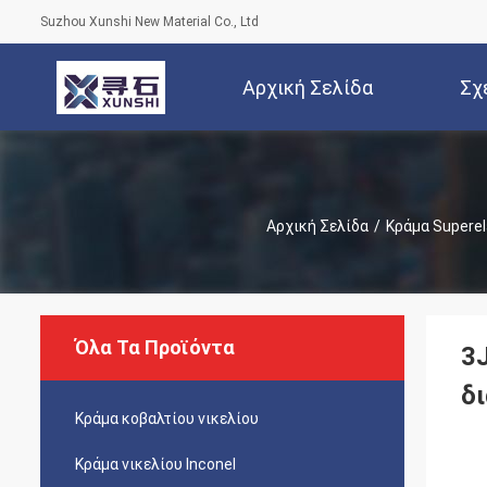
Suzhou Xunshi New Material Co., Ltd
Αρχική Σελίδα
Σχ
Αρχική Σελίδα
/
Κράμα Superel
Όλα Τα Προϊόντα
3
δ
Κράμα κοβαλτίου νικελίου
Κράμα νικελίου Inconel