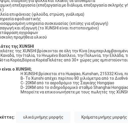
Κόψιμο, διαίρεση για φύλλα και πλάκες σε αποθέματα
Θερμική επεξεργασία (επεξεργασία με διάλυμα, επεξεργασία σκληρής 
.)
Τελεία επιφάνειας (φλούδα, στρώση, γυάλισμα)
Υπηρεσία εφοδιαστικής
Προσαρμοσμένη υπηρεσία συσκευασίας (επίσης για εξαγωγή)
Εισαγωγή και εξαγωγή (το XUNSHI είναι πιστοποιημένο)
Μετάφραση εγγράφων
Δύσκολη προμήθεια υλικού
άτες της XUNSHI
πελάτες της XUNSHI βρίσκονται σε όλη την Κίνα (συμπεριλαμβανομένω
 Καναδά, την Ιταλία, το Ηνωμένο Βασίλειο, την Πολωνία, την Ελλάδα, τη
Νότια Κορέα,Βόρεια ΚορέαΠελάτες από 30+ χώρες μας εμπιστεύονται
 είναι ο XUNSHI;
Η XUNSHI βρίσκεται στο Huaqiao, Kunshan, 215332 Κίνα, π
Β- Το Xunshi απέχει περίπου 80 χιλιόμετρα από το Διεθν
C- 20KM από το αεροδρόμιο της Σαγκάης Hongqiao
D- 20KM από το σιδηροδρομικό σταθμό Shanghai Hongqia
Μπορείτε να επικοινωνήσετε με τους πωλητές της XUNSHI
κέττες:
υλικά μνήμης μορφής
Κράματα μνήμης μορφής