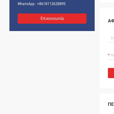
WhatsApp :
+8618112628895
Επικοινωνία
ΑΦ
ΠΕ