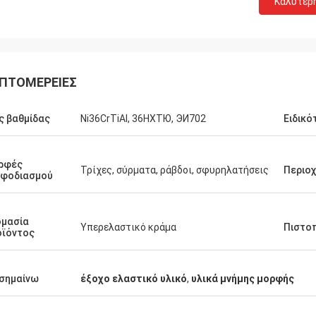
Καλύτερ
ΠΤΟΜΈΡΕΙΕΣ
ς βαθμίδας
Ni36CrTiAl, 36HXTЮ, ЭИ702
Ειδικό
Weree του Ντάνιελ
πιχειρησιακή σχέση για 3 έτη,
ρφές
Τρίχες, σύρματα, ράβδοι, σφυρηλατήσεις
Περιο
εφοδιασμού
ς συνεργάτης για το κράμα
ίου νικελίου!
ομασία
Υπερελαστικό κράμα
Πιστο
οϊόντος
σημαίνω
έξοχο ελαστικό υλικό
,
υλικά μνήμης μορφής