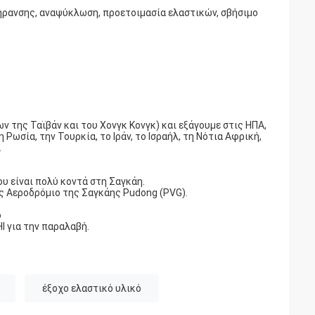
γήρανσης, αναψύκλωση, προετοιμασία ελαστικών, σβήσιμο
ν της Ταϊβάν και του Χονγκ Κονγκ) και εξάγουμε στις ΗΠΑ,
 Ρωσία, την Τουρκία, το Ιράν, το Ισραήλ, τη Νότια Αφρική,
.
ου είναι πολύ κοντά στη Σαγκάη.
ές Αεροδρόμιο της Σαγκάης Pudong (PVG).
o
 για την παραλαβή.
έξοχο ελαστικό υλικό