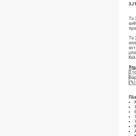
3J1
Το 
ανθ
προ
Το 
από
αντ
μπο
Κελ
Χημ
Στο
Βά
(%)
Πλ