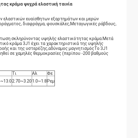
τας κράμα ψυχρά ελαστική ταινία
ών ελαστικών ευαίσθητων εξαρτημάτων και μερών
ιαφράγματος, διαφράγμα, φουσκάλες,Μεταγωγικές ράβδους,
χόπτωση σκληρύνοντας υψηλής ελαστικότητας κράμα.Μετά
ικό κράμα 3J1 έχει τα χαρακτηριστικά της υψηλής
ρροής και της υστερέζης,αδύναμος μαγνητισμόςΤο 3J1
ιηθεί σε χαμηλές θερμοκρασίες (περίπου -200 βαθμούς
Τι
Αλ
Φε
5~13.0
2.70~3.20
1.0~1.8
Ρεμ