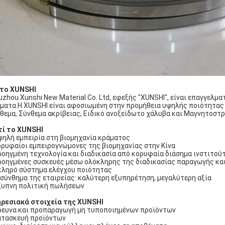
 το XUNSHI
uzhou Xunshi New Material Co. Ltd, εφεξής "XUNSHI", είναι επαγγε
ματα.Η XUNSHI είναι αφοσιωμένη στην προμήθεια υψηλής ποιότητας 
θεμα, Σύνθεμα ακρίβειας, Ειδικό ανοξείδωτο χάλυβα και Μαγνητοστρί
τί το XUNSHI
Υψηλή εμπειρία στη βιομηχανία κράματος
κορυφαίοι εμπειρογνώμονες της βιομηχανίας στην Κίνα
Προηγμένη τεχνολογία και διαδικασία από κορυφαία διάσημα ινστιτούτ
Προηγμένες συσκευές μέσω ολόκληρης της διαδικασίας παραγωγής κα
Σκληρό σύστημα ελέγχου ποιότητας
 σύνθημα της εταιρείας: καλύτερη εξυπηρέτηση, μεγαλύτερη αξία
Έξυπνη πολιτική πωλήσεων
ρεσιακά στοιχεία της XUNSHI
Έρευνα και προπαραγωγή μη τυποποιημένων προϊόντων
Κατασκευή προϊόντων