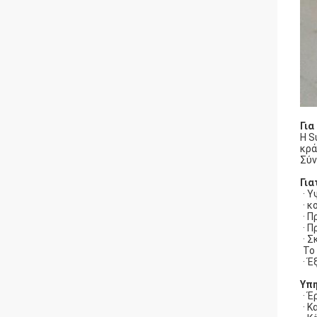
Για
Η S
κρά
Σύν
Για
· 
· 
· 
· 
· 
Το
· 
Υπη
· 
· 