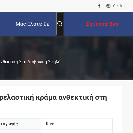
Greek
Μας Ελάτε Σε
Ζητήστε Ένα
Επαφή Με
Απόσπασμα
Ανθεκτική Στη Διάβρωση Υψηλή
ρελαστική κράμα ανθεκτική στη
αταγωγής
Κίνα