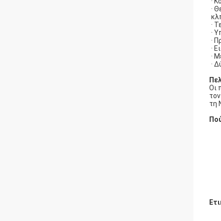
· 
· 
κλπ
· 
· 
· 
· 
· 
· 
Πελ
Οι 
τον
τη 
Πού
Ετι