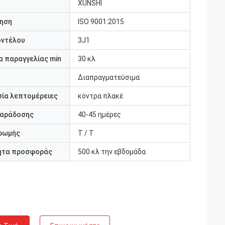
XUNSHI
ηση
ISO 9001:2015
οντέλου
3J1
 παραγγελίας min
30 κλ
Διαπραγματεύσιμα
ία λεπτομέρειες
κόντρα πλακέ
παράδοσης
40-45 ημέρες
ρωμής
T / T
ητα προσφοράς
500 κλ την εβδομάδα