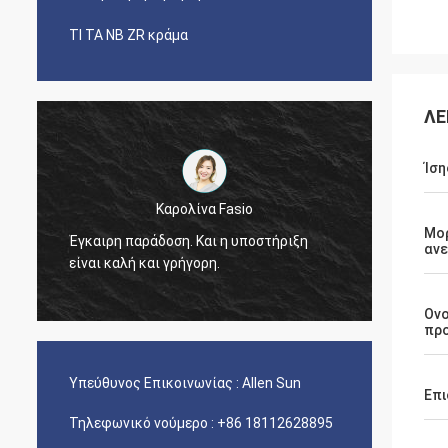
ΤΙ ΤΑ NB ZR κράμα
ΛΕ
Ίση
Καρολίνα Fasio
Ήταν ε
Μο
Έγκαιρη παράδοση. Και η υποστήριξη
αν
μεγάλο
είναι καλή και γρήγορη.
κοβαλτ
Ον
πρ
Υπεύθυνος Επικοινωνίας :
Allen Sun
Επι
Τηλεφωνικό νούμερο :
+86 18112628895