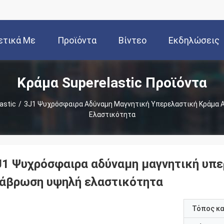
ετικά Με
Προϊόντα
Βίντεο
Εκδηλώσεις
Κράμα Superelastic Προϊόντα
Εμάς
astic
/
3J1 Ψυχρόσφαιρα Αδύναμη Μαγνητική Υπερελαστική Κράμα 
Ελαστικότητα
J1 Ψυχρόσφαιρα αδύναμη μαγνητική υπε
ιάβρωση υψηλή ελαστικότητα
Τόπος κ