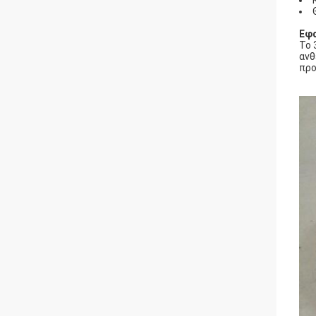
Εφ
Το 
ανθ
προ