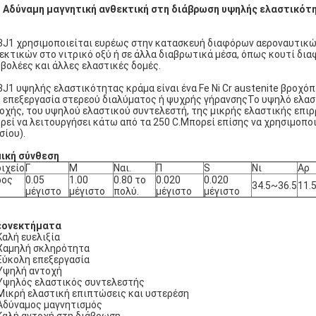
 Αδύναμη μαγνητική ανθεκτική στη διάβρωση υψηλής ελαστικότη
3J1 χρησιμοποιείται ευρέως στην κατασκευή διαφόρων αεροναυτικ
εκτικών στο νιτρικό οξύ ή σε άλλα διαβρωτικά μέσα, όπως κουτί δ
βολέες και άλλες ελαστικές δομές.
3J1 υψηλής ελαστικότητας κράμα είναι ένα Fe Ni Cr austenite βρο
 επεξεργασία στερεού διαλύματος ή ψυχρής γήρανσηςΤο υψηλό ελαστ
οχής, του υψηλού ελαστικού συντελεστή, της μικρής ελαστικής επι
ρεί να λειτουργήσει κάτω από τα 250 C.Μπορεί επίσης να χρησιμοπο
σίου).
ική σύνθεση
ιχείο
Γ
Μ
Ναι.
Π
S
Νι
Αρ
ρος
0.05
1.00
0.80 το
0.020
0.020
34.5~36.5
11.
μέγιστο
μέγιστο
πολύ.
μέγιστο
μέγιστο
εονεκτήματα
Καλή ευελιξία
Χαμηλή σκληρότητα
Εύκολη επεξεργασία
Υψηλή αντοχή
Υψηλός ελαστικός συντελεστής
Μικρή ελαστική επιπτώσεις και υστερέση
Αδύναμος μαγνητισμός