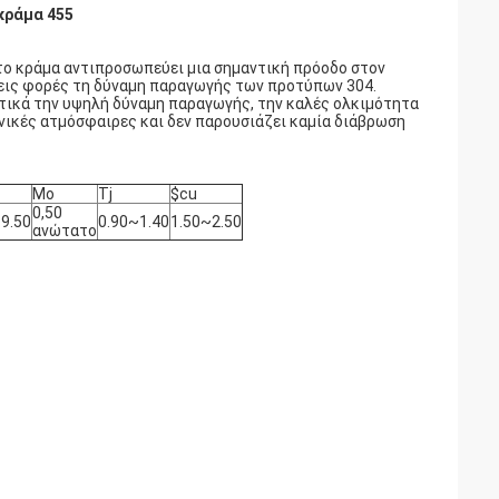
κράμα 455
 το κράμα αντιπροσωπεύει μια σημαντική πρόοδο στον
ρεις φορές τη δύναμη παραγωγής των προτύπων 304.
ρετικά την υψηλή δύναμη παραγωγής, την καλές ολκιμότητα
ονικές ατμόσφαιρες και δεν παρουσιάζει καμία διάβρωση
Mo
Tj
$cu
0,50
9.50
0.90~1.40
1.50~2.50
ανώτατο