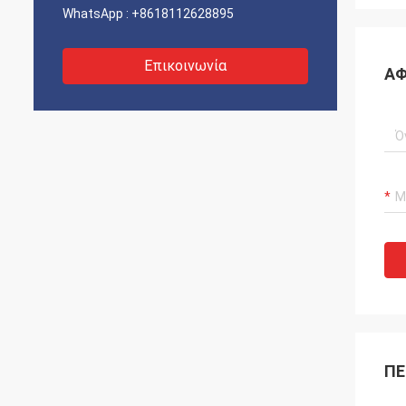
WhatsApp :
+8618112628895
Επικοινωνία
ΑΦ
ΠΕ