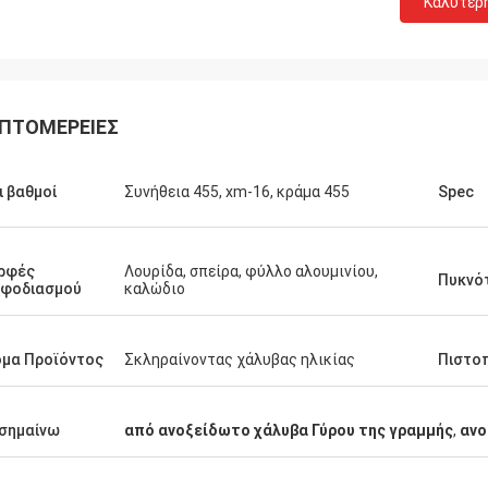
Καλύτερ
ΠΤΟΜΈΡΕΙΕΣ
ι βαθμοί
Συνήθεια 455, xm-16, κράμα 455
Spec
Weree του Ντάνιελ
πιχειρησιακή σχέση για 3 έτη,
ρφές
Λουρίδα, σπείρα, φύλλο αλουμινίου,
ς συνεργάτης για το κράμα
Πυκνό
εφοδιασμού
καλώδιο
ίου νικελίου!
μα Προϊόντος
Σκληραίνοντας χάλυβας ηλικίας
Πιστο
σημαίνω
από ανοξείδωτο χάλυβα Γύρου της γραμμής
,
ανο