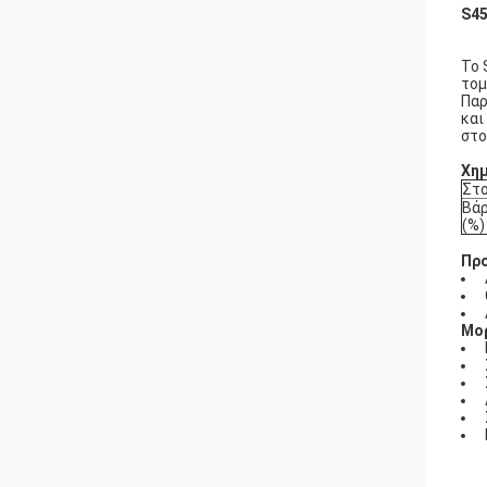
S45
Το 
τομ
Παρ
και
στο
Χημ
Στο
Βά
(%)
Πρ
Μο