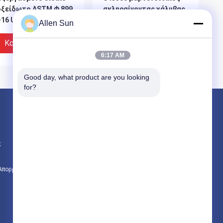
οξείδωτο ASTM Φ 899
σκληραίνοντας χάλυβας
16 UNS S45500 για τα
ηλικίας, ανά cAms 5617
Allen Sun
ρουργικά όργανα
κράμα 455 ανοξείδωτο
Καλύτερη Τιμή
Καλύτερη Τιμή
6:17 AM
Good day, what product are you looking 
for?
Προϊόντα
Κράμα κοβαλτίου νικελίου
ς
Κράμα νικελίου Inconel
Μαλακά μαγνητικά κράματα
 Απορρήτου
Όλες οι κατηγορίες
6L τροποποιημένος
S66286 ανοξείδωτο
ικός χωρίς
γύρω από το φραγμό,
γκόλληση σωλήνας
ανοξείδωτο cAms 5525
ριεχομένου πυριτίου
αντίστασης οξείδωσης