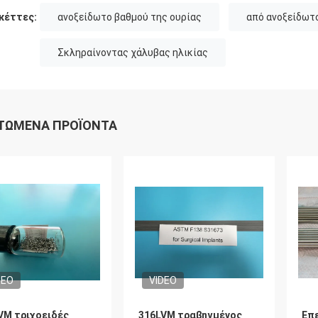
κέττες:
ανοξείδωτο βαθμού της ουρίας
από ανοξείδωτ
Σκληραίνοντας χάλυβας ηλικίας
ΤΏΜΕΝΑ ΠΡΟΪΌΝΤΑ
DEO
VIDEO
VM τριχοειδές
316LVM τραβηγμένος
Επ