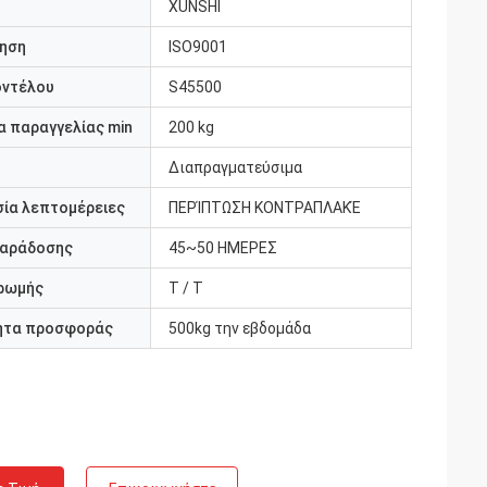
XUNSHI
ηση
ISO9001
οντέλου
S45500
 παραγγελίας min
200 kg
Διαπραγματεύσιμα
ία λεπτομέρειες
ΠΕΡΊΠΤΩΣΗ ΚΟΝΤΡΑΠΛΑΚΈ
παράδοσης
45~50 ΗΜΕΡΕΣ
ρωμής
T / T
ητα προσφοράς
500kg την εβδομάδα