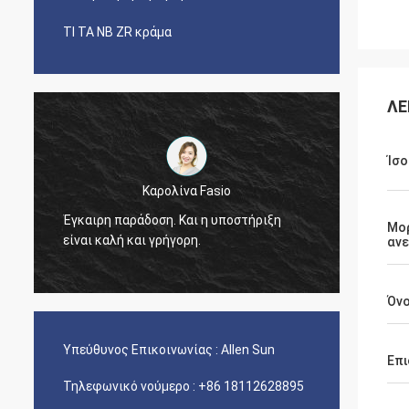
ΤΙ ΤΑ NB ZR κράμα
ΛΕ
Ίσο
Καρολίνα Fasio
Ήταν ε
Έγκαιρη παράδοση. Και η υποστήριξη
Μο
μεγάλο
είναι καλή και γρήγορη.
αν
κοβαλτ
Όνο
Υπεύθυνος Επικοινωνίας :
Allen Sun
Επι
Τηλεφωνικό νούμερο :
+86 18112628895