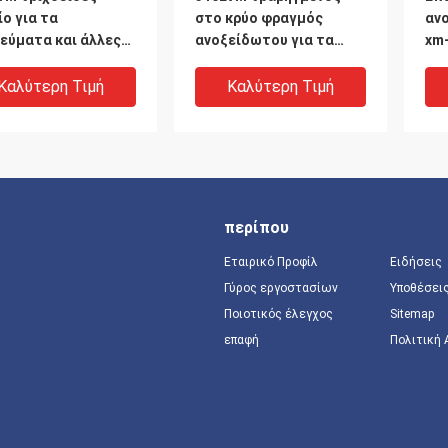
ίο για τα
στο κρύο φραγμός
αν
εύματα και άλλες
ανοξείδωτου για τα
xm-
ικές εφαρμογές
χειρουργικά
χει
73 1,4441
μοσχεύματα ASTM F138
Καλύτερη Τιμή
Καλύτερη Τιμή
S31673
περίπου
Εταιρικό Προφίλ
Ειδήσεις
Γύρος εργοστασίων
Υποθέσει
Ποιοτικός έλεγχος
Sitemap
επαφή
Πολιτική
ινό στρογγυλό
PH13-8Mo
31
κό ανοξείδωτο xm-
σκληραίνοντας
ειδ
ραγμών πτώση που
αντίσταση διάβρωσης
συ
ραίνει ASTM A564
ανοξείδωτου πτώσης
πε