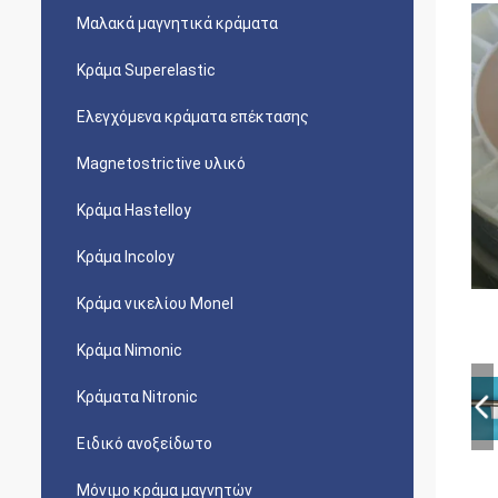
Μαλακά μαγνητικά κράματα
Κράμα Superelastic
Ελεγχόμενα κράματα επέκτασης
Magnetostrictive υλικό
Κράμα Hastelloy
Κράμα Incoloy
Κράμα νικελίου Monel
Κράμα Nimonic
Κράματα Nitronic
Ειδικό ανοξείδωτο
Μόνιμο κράμα μαγνητών