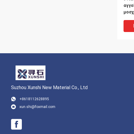
αγγε
μοσχ
ιατρ
S316
Suzhou Xunshi New Material Co., Ltd
+8618112628895
xun.shi@foxmail.com
Φωτε
ειδι
13 φ
σκλη