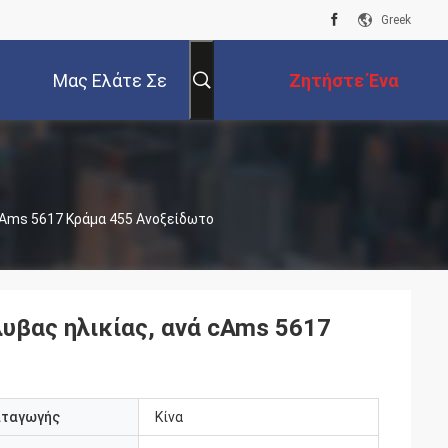
Greek
Μας Ελάτε Σε
Ζητήστε Ένα
Επαφή Με
Απόσπασμα
CAms 5617 Κράμα 455 Ανοξείδωτο
υβας ηλικίας, ανά cAms 5617
αταγωγής
Κίνα