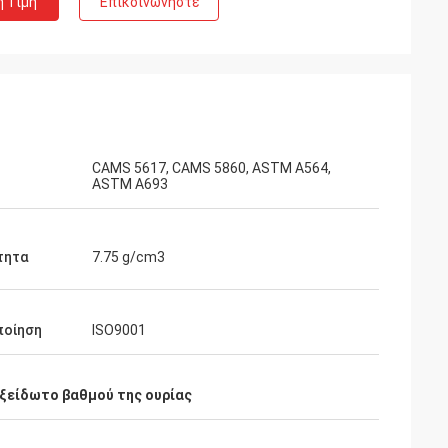
η Τιμή
Επικοινωνήστε
CAMS 5617, CAMS 5860, ASTM A564,
ASTM A693
τητα
7.75 g/cm3
ποίηση
ISO9001
ξείδωτο βαθμού της ουρίας