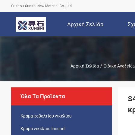
Suzhou Xunshi New Material Co., Ltd
Αρχική Σελίδα
Σχ
Αρχική Σελίδα
/
Ειδικό Ανοξείδ
Όλα Τα Προϊόντα
S
κ
Κράμα κοβαλτίου νικελίου
Κράμα νικελίου Inconel