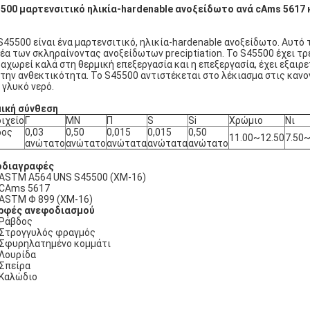
500 μαρτενσιτικό ηλικία-hardenable ανοξείδωτο ανά cAms 5617 
S45500 είναι ένα μαρτενσιτικό, ηλικία-hardenable ανοξείδωτο. Αυτό
έα των σκληραίνοντας ανοξείδωτων preciptiation. Το S45500 έχει τ
αχωρεί καλά στη θερμική επεξεργασία και η επεξεργασία, έχει εξαι
 την ανθεκτικότητα. Το S45500 αντιστέκεται στο λέκιασμα στις καν
 γλυκό νερό.
ική σύνθεση
ιχείο
Γ
ΜΝ
Π
S
Si
Χρώμιο
Νι
ρος
0,03
0,50
0,015
0,015
0,50
11.00~12.50
7.50~
ανώτατο
ανώτατο
ανώτατα
ανώτατα
ανώτατο
οδιαγραφές
ASTM A564 UNS S45500 (XM-16)
CAms 5617
ASTM Φ 899 (XM-16)
ρφές ανεφοδιασμού
Ράβδος
Στρογγυλός φραγμός
Σφυρηλατημένο κομμάτι
Λουρίδα
Σπείρα
Καλώδιο