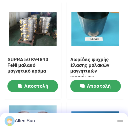
Σχετικά με εμάς
Επισκεψή εργοστασίου
Έλεγχος ποιότητας
SUPRA 50 K94840
Λωρίδες ψυχρής
FeNi μαλακό
έλασης μαλακών
Επικοινωνήστε μαζί μας
μαγνητικό κράμα
μαγνητικών
κραμάτων
Αποστολή
Αποστολή
Ειδήσεις
ερώτησης
ερώτησης
Υποθέσεις
Allen Sun
Ζητήστε μια προσφορά