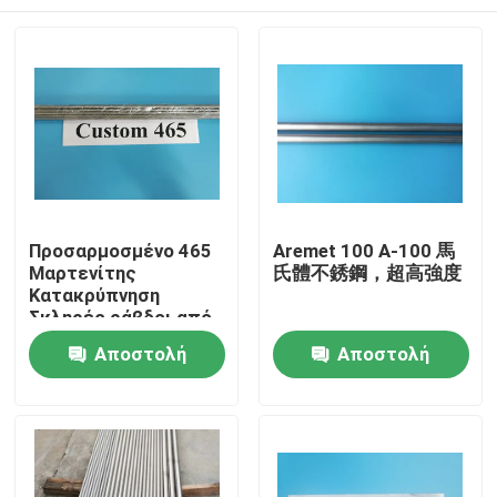
Προσαρμοσμένο 465
Aremet 100 A-100 馬
Μαρτενίτης
氏體不銹鋼，超高強度
Κατακρύπνηση
Σκληρές ράβδοι από
ανοξείδωτο χάλυβα
Σπίτι
Αποστολή
Αποστολή
S46500 Υψηλή
αντοχή για
ερώτησης
ερώτησης
χειρουργικές
Προϊόντα
εφαρμογές
Βίντεο