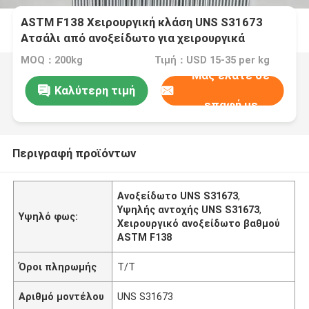
ASTM F138 Χειρουργική κλάση UNS S31673
Ατσάλι από ανοξείδωτο για χειρουργικά
εμφυτεύματα
MOQ：200kg
Τιμή：USD 15-35 per kg
Μας ελάτε σε
Καλύτερη τιμή
επαφή με
Περιγραφή προϊόντων
Ανοξείδωτο UNS S31673
,
Υψηλής αντοχής UNS S31673
,
Υψηλό φως:
Χειρουργικό ανοξείδωτο βαθμού
ASTM F138
Όροι πληρωμής
T/T
Αριθμό μοντέλου
UNS S31673