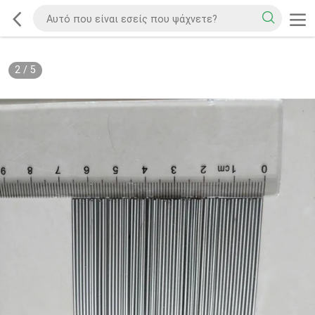
2
/
5