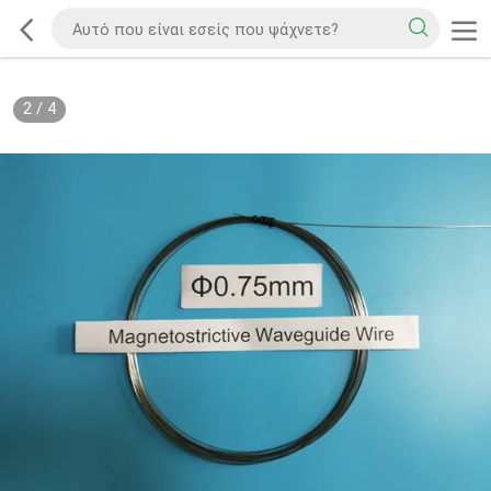
2
/
4