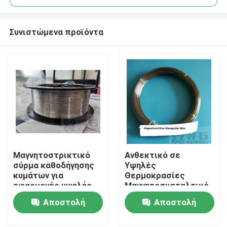
Συνιστώμενα προϊόντα
Μαγνητοστρικτικό
Ανθεκτικό σε
Σπίτι
σύρμα καθοδήγησης
Υψηλές
κυμάτων για
Θερμοκρασίες
εφαρμογές υψηλής
Μαγνητοσυσταλτικό
Προϊόντα
θερμοκρασίας
Σύρμα Οδηγού
Αποστολή
Αποστολή
Διαμέτρου 0,8 mm
Κυμάτων Διαμέτρου
0.8mm
ερώτησης
ερώτησης
Βίντεο