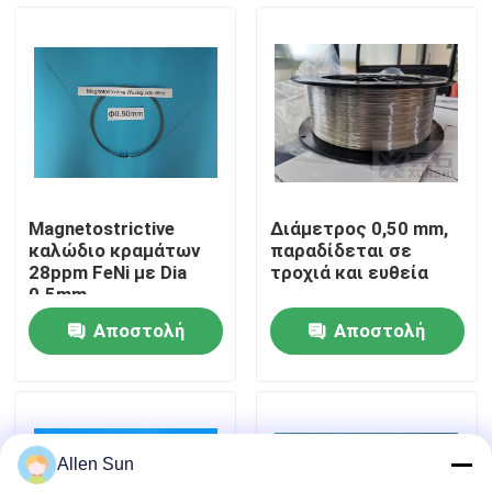
Σχετικά με εμάς
Επισκεψή εργοστασίου
Έλεγχος ποιότητας
Magnetostrictive
Διάμετρος 0,50 mm,
καλώδιο κραμάτων
παραδίδεται σε
Επικοινωνήστε μαζί μας
28ppm FeNi με Dia
τροχιά και ευθεία
0.5mm
Αποστολή
Αποστολή
Ειδήσεις
ερώτησης
ερώτησης
Υποθέσεις
Allen Sun
Ζητήστε μια προσφορά