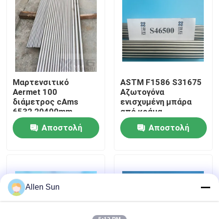
Σχετικά με εμάς
Επισκεψή εργοστασίου
Μαρτενσιτικό
ASTM F1586 S31675
Έλεγχος ποιότητας
Aermet 100
Αζωτογόνα
διάμετρος cAms
ενισχυμένη μπάρα
6532 20400mm
από κράμα
Επικοινωνήστε μαζί μας
ανοξείδωτου χάλυβα
Αποστολή
Αποστολή
για χειρουργικά
εμφυτεύματα
ερώτησης
ερώτησης
Ειδήσεις
Υποθέσεις
Allen Sun
Ζητήστε μια προσφορά