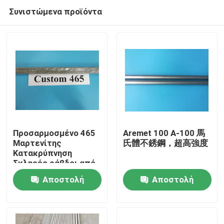
Συνιστώμενα προϊόντα
Προσαρμοσμένο 465
Aremet 100 A-100 馬
Μαρτενίτης
氏體不銹鋼，超高強度
Κατακρύπνηση
Σπίτι
Σκληρές ράβδοι από
ανοξείδωτο χάλυβα
Αποστολή
Αποστολή
S46500 Υψηλή
Προϊόντα
αντοχή για
ερώτησης
ερώτησης
χειρουργικές
εφαρμογές
Βίντεο