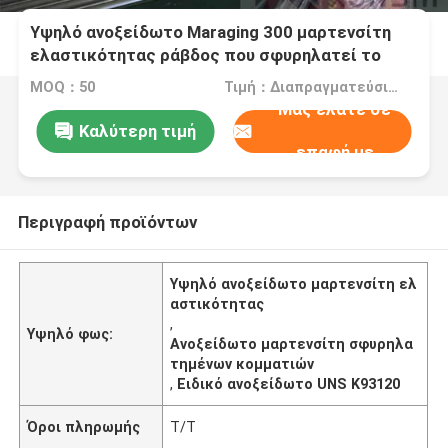
Υψηλό ανοξείδωτο Maraging 300 μαρτενσίτη
ελαστικότητας ράβδος που σφυρηλατεί το
κρύο καλώδιο
MOQ：50
Τιμή：Διαπραγματεύσιμα
Μας ελάτε σε
Καλύτερη τιμή
επαφή με
Περιγραφή προϊόντων
Υψηλό ανοξείδωτο μαρτενσίτη ελ
αστικότητας
,
Υψηλό φως:
Ανοξείδωτο μαρτενσίτη σφυρηλα
τημένων κομματιών
,
Ειδικό ανοξείδωτο UNS K93120
Όροι πληρωμής
T/T