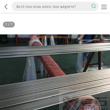
1
/
1