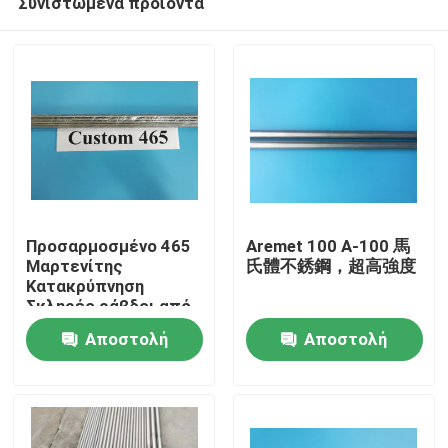
Συνιστώμενα προϊόντα
Προσαρμοσμένο 465
Aremet 100 A-100 馬
Μαρτενίτης
氏體不銹鋼，超高強度
Κατακρύπνηση
Σκληρές ράβδοι από
Σπίτι
ανοξείδωτο χάλυβα
Αποστολή
Αποστολή
S46500 Υψηλή
αντοχή για
Προϊόντα
ερώτησης
ερώτησης
χειρουργικές
εφαρμογές
Βίντεο