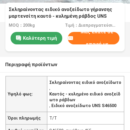
Σκληραίνοντας ειδικό ανοξείδωτο γήρανσης
μαρτενσίτη καυτό - κυλημένη ράβδος UNS
S46500
MOQ：200kg
Τιμή：Διαπραγματεύσιμα
Μας ελάτε σε
Καλύτερη τιμή
επαφή με
Περιγραφή προϊόντων
Σκληραίνοντας ειδικό ανοξείδωτο
,
Υψηλό φως:
Καυτός - κυλημένο ειδικό ανοξείδ
ωτο ράβδων
,
Ειδικό ανοξείδωτο UNS S46500
Όροι πληρωμής
T/T