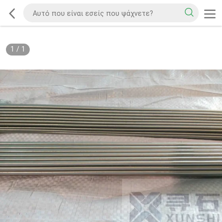
1
/
1